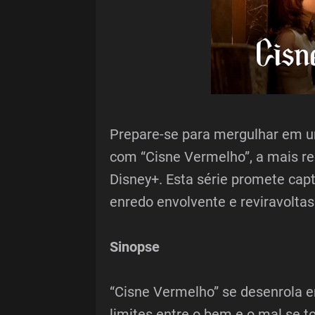
Prepare-se para mergulhar em u
com “Cisne Vermelho”, a mais r
Disney+. Esta série promete cap
enredo envolvente e reviravolta
Sinopse
“Cisne Vermelho” se desenrola
limites entre o bem e o mal se 