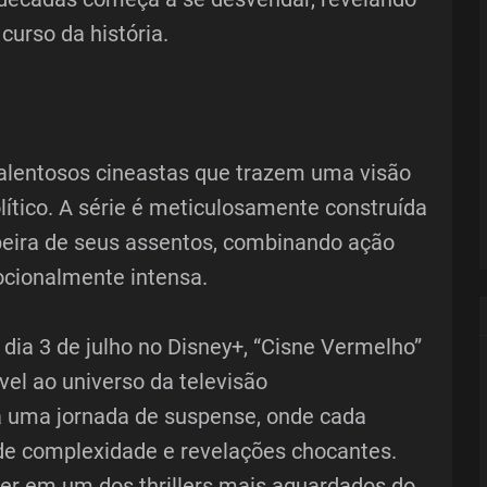
urso da história.
 talentosos cineastas que trazem uma visão
olítico. A série é meticulosamente construída
beira de seus assentos, combinando ação
cionalmente intensa.
dia 3 de julho no Disney+, “Cisne Vermelho”
el ao universo da televisão
 uma jornada de suspense, onde cada
de complexidade e revelações chocantes.
er em um dos thrillers mais aguardados do