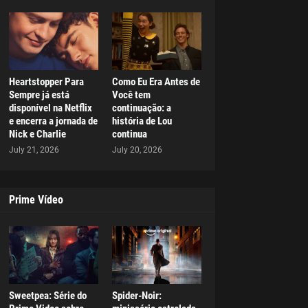
Heartstopper Para
Como Eu Era Antes de
Sempre já está
Você tem
disponível na Netflix
continuação: a
e encerra a jornada de
história de Lou
Nick e Charlie
continua
July 21, 2026
July 20, 2026
Prime Vídeo
Sweetpea: Série do
Spider-Noir: