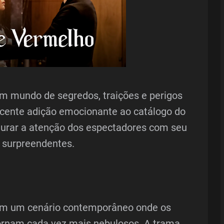
m mundo de segredos, traições e perigos
ecente adição emocionante ao catálogo do
turar a atenção dos espectadores com seu
s surpreendentes.
 em um cenário contemporâneo onde os
tornam cada vez mais nebulosos. A trama