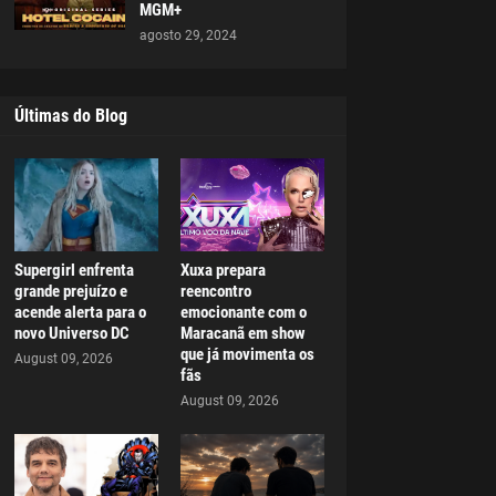
MGM+
agosto 29, 2024
Últimas do Blog
Supergirl enfrenta
Xuxa prepara
grande prejuízo e
reencontro
acende alerta para o
emocionante com o
novo Universo DC
Maracanã em show
que já movimenta os
August 09, 2026
fãs
August 09, 2026