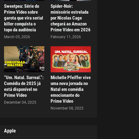
Sweetpea: Série do
Spider-Noir:
Prime Video sobre
minissérie estrelada
garota que vira serial
por Nicolas Cage
killer conquista o
chegará ao Amazon
topo da audiência
Prime Video em 2026
March 05, 2026
February 11, 2026
“Um. Natal. Surreal.”:
Michelle Pfeiffer vive
Comédia de 2025 já
uma nova jornada no
está disponível no
Natal em comédia
Prime Video
emocionante do
Prime Video
December 04, 2025
November 08, 2025
Apple