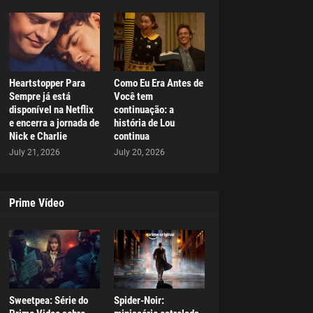
Heartstopper Para
Como Eu Era Antes de
Sempre já está
Você tem
disponível na Netflix
continuação: a
e encerra a jornada de
história de Lou
Nick e Charlie
continua
July 21, 2026
July 20, 2026
Prime Vídeo
Sweetpea: Série do
Spider-Noir: