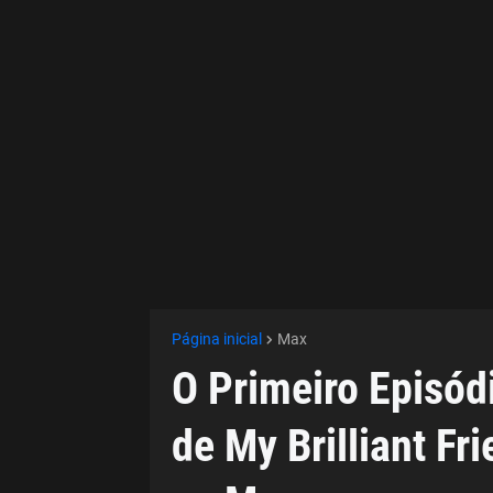
Página inicial
Max
O Primeiro Episód
de My Brilliant Fr