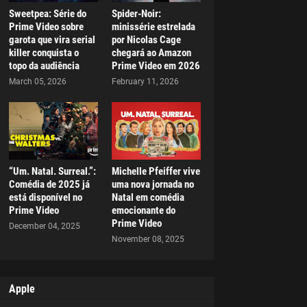
Sweetpea: Série do
Spider-Noir:
Prime Video sobre
minissérie estrelada
garota que vira serial
por Nicolas Cage
killer conquista o
chegará ao Amazon
topo da audiência
Prime Video em 2026
March 05, 2026
February 11, 2026
“Um. Natal. Surreal.”:
Michelle Pfeiffer vive
Comédia de 2025 já
uma nova jornada no
está disponível no
Natal em comédia
Prime Video
emocionante do
Prime Video
December 04, 2025
November 08, 2025
Apple