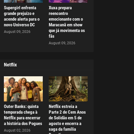
Supergirl enfrenta
Xuxa prepara
grande prejuízo e
reencontro
acende alerta para o
emocionante com o
novo Universo DC
Maracanã em show
que já movimenta os
August 09, 2026
fãs
August 09, 2026
Netflix
Outer Banks: quinta
Netflix estreia a
temporada chega à
Parte 2 de Cem Anos
Netflix para encerrar
de Solidão em 5 de
a história dos Pogues
agosto e encerra a
saga da família
August 02, 2026