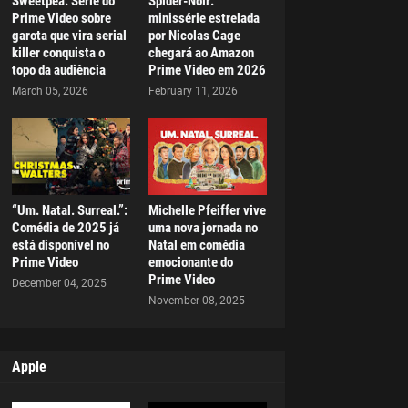
Sweetpea: Série do
Spider-Noir:
Prime Video sobre
minissérie estrelada
garota que vira serial
por Nicolas Cage
killer conquista o
chegará ao Amazon
topo da audiência
Prime Video em 2026
March 05, 2026
February 11, 2026
“Um. Natal. Surreal.”:
Michelle Pfeiffer vive
Comédia de 2025 já
uma nova jornada no
está disponível no
Natal em comédia
Prime Video
emocionante do
Prime Video
December 04, 2025
November 08, 2025
Apple