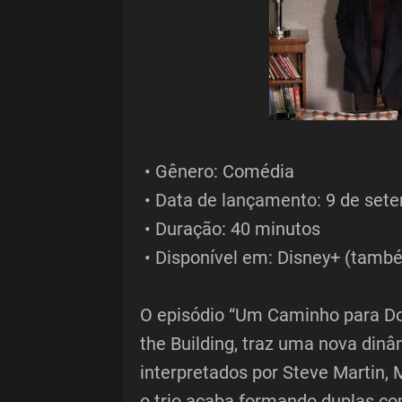
• Gênero: Comédia
• Data de lançamento: 9 de set
• Duração: 40 minutos
• Disponível em: Disney+ (també
O episódio “Um Caminho para Doi
the Building, traz uma nova dinâ
interpretados por Steve Martin, 
o trio acaba formando duplas co