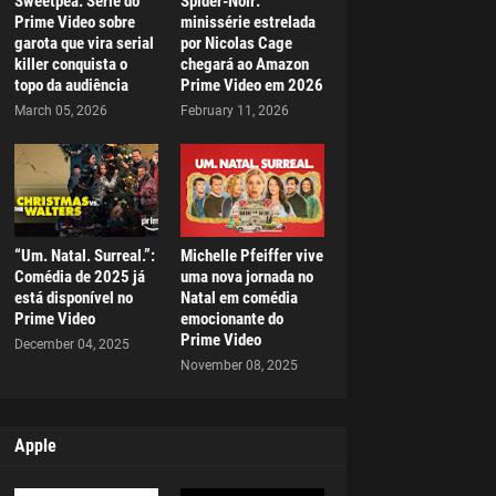
Sweetpea: Série do
Spider-Noir:
Prime Video sobre
minissérie estrelada
garota que vira serial
por Nicolas Cage
killer conquista o
chegará ao Amazon
topo da audiência
Prime Video em 2026
March 05, 2026
February 11, 2026
“Um. Natal. Surreal.”:
Michelle Pfeiffer vive
Comédia de 2025 já
uma nova jornada no
está disponível no
Natal em comédia
Prime Video
emocionante do
Prime Video
December 04, 2025
November 08, 2025
Apple