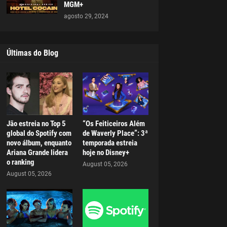
MGM+
agosto 29, 2024
Últimas do Blog
Jão estreia no Top 5
“Os Feiticeiros Além
global do Spotify com
de Waverly Place”: 3ª
novo álbum, enquanto
temporada estreia
Ariana Grande lidera
hoje no Disney+
o ranking
August 05, 2026
August 05, 2026