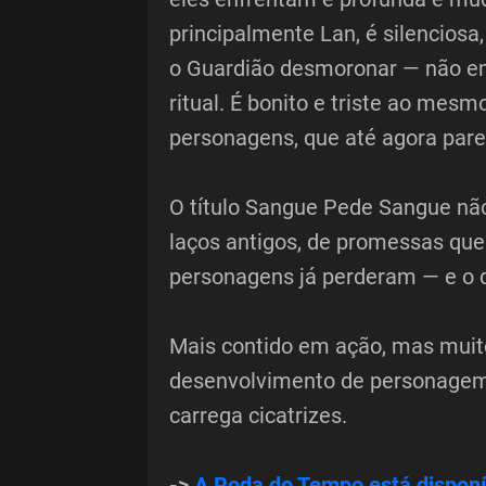
principalmente Lan, é silenciosa
o Guardião desmoronar — não em
ritual. É bonito e triste ao mes
personagens, que até agora par
O título Sangue Pede Sangue não é
laços antigos, de promessas que
personagens já perderam — e o qu
Mais contido em ação, mas mui
desenvolvimento de personagem. 
carrega cicatrizes.
->
A Roda do Tempo está disponí