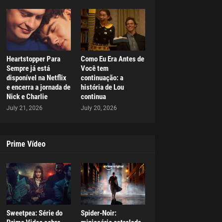
Heartstopper Para
Como Eu Era Antes de
Sempre já está
Você tem
disponível na Netflix
continuação: a
e encerra a jornada de
história de Lou
Nick e Charlie
continua
July 21, 2026
July 20, 2026
Prime Vídeo
Sweetpea: Série do
Spider-Noir: