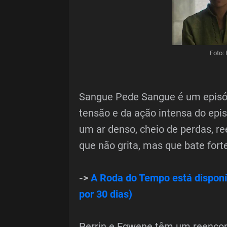
Foto:
Sangue Pede Sangue é um episód
tensão e da ação intensa do epis
um ar denso, cheio de perdas, re
que não grita, mas que bate forte
->
A Roda do Tempo está disponí
por 30 dias)
Perrin e Egwene têm um reencon