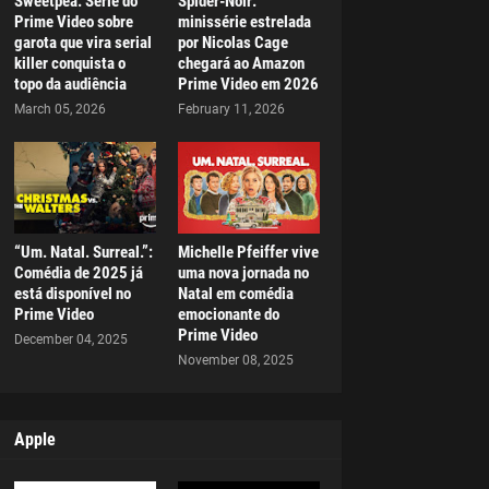
Sweetpea: Série do
Spider-Noir:
Prime Video sobre
minissérie estrelada
garota que vira serial
por Nicolas Cage
killer conquista o
chegará ao Amazon
topo da audiência
Prime Video em 2026
March 05, 2026
February 11, 2026
“Um. Natal. Surreal.”:
Michelle Pfeiffer vive
Comédia de 2025 já
uma nova jornada no
está disponível no
Natal em comédia
Prime Video
emocionante do
Prime Video
December 04, 2025
November 08, 2025
Apple