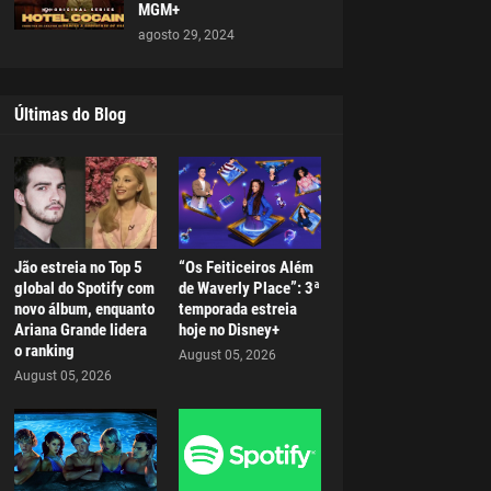
MGM+
agosto 29, 2024
Últimas do Blog
Jão estreia no Top 5
“Os Feiticeiros Além
global do Spotify com
de Waverly Place”: 3ª
novo álbum, enquanto
temporada estreia
Ariana Grande lidera
hoje no Disney+
o ranking
August 05, 2026
August 05, 2026