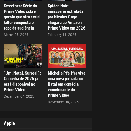
Sweetpea: Série do
Spider-Noir:
Prime Video sobre
minissérie estrelada
garota que vira serial
por Nicolas Cage
killer conquista o
chegará ao Amazon
topo da audiência
Prime Video em 2026
March 05, 2026
February 11, 2026
“Um. Natal. Surreal.”:
Michelle Pfeiffer vive
Comédia de 2025 já
uma nova jornada no
está disponível no
Natal em comédia
Prime Video
emocionante do
Prime Video
December 04, 2025
November 08, 2025
Apple