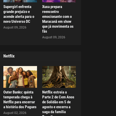
Supergirl enfrenta
Xuxa prepara
grande prejuízo e
reencontro
acende alerta para o
emocionante com o
novo Universo DC
Maracanã em show
que já movimenta os
August 09, 2026
fãs
August 09, 2026
Netflix
Outer Banks: quinta
Netflix estreia a
temporada chega à
Parte 2 de Cem Anos
Netflix para encerrar
de Solidão em 5 de
a história dos Pogues
agosto e encerra a
saga da família
August 02, 2026