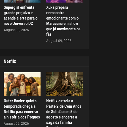
Supergirl enfrenta
Xuxa prepara
grande prejuízo e
reencontro
acende alerta para o
emocionante com o
novo Universo DC
Maracanã em show
que já movimenta os
August 09, 2026
fãs
August 09, 2026
Netflix
Outer Banks: quinta
Netflix estreia a
temporada chega à
Parte 2 de Cem Anos
Netflix para encerrar
de Solidão em 5 de
a história dos Pogues
agosto e encerra a
saga da família
August 02, 2026