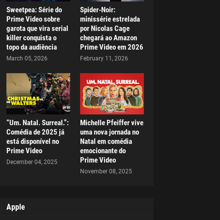
Sweetpea: Série do
Spider-Noir:
Prime Video sobre
minissérie estrelada
garota que vira serial
por Nicolas Cage
killer conquista o
chegará ao Amazon
topo da audiência
Prime Video em 2026
March 05, 2026
February 11, 2026
“Um. Natal. Surreal.”:
Michelle Pfeiffer vive
Comédia de 2025 já
uma nova jornada no
está disponível no
Natal em comédia
Prime Video
emocionante do
Prime Video
December 04, 2025
November 08, 2025
Apple