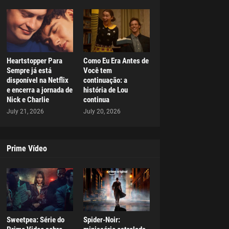
Heartstopper Para
Como Eu Era Antes de
Sempre já está
Você tem
disponível na Netflix
continuação: a
e encerra a jornada de
história de Lou
Nick e Charlie
continua
July 21, 2026
July 20, 2026
Prime Vídeo
Sweetpea: Série do
Spider-Noir: