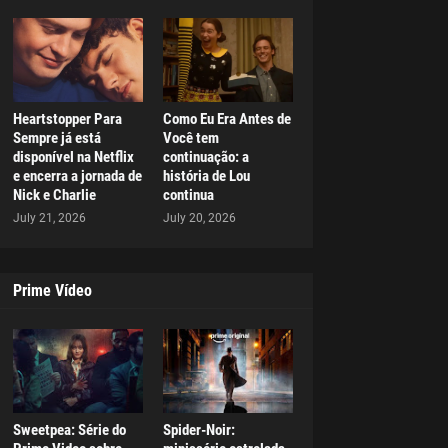
Heartstopper Para
Como Eu Era Antes de
Sempre já está
Você tem
disponível na Netflix
continuação: a
e encerra a jornada de
história de Lou
Nick e Charlie
continua
July 21, 2026
July 20, 2026
Prime Vídeo
Sweetpea: Série do
Spider-Noir: