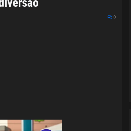
 diversão
0