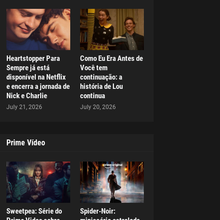
Heartstopper Para
Como Eu Era Antes de
Sempre já está
Você tem
disponível na Netflix
continuação: a
e encerra a jornada de
história de Lou
Nick e Charlie
continua
July 21, 2026
July 20, 2026
Prime Vídeo
Sweetpea: Série do
Spider-Noir: