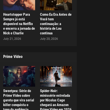
Heartstopper Para
Como Eu Era Antes de
Sempre já está
Você tem
disponível na Netflix
continuação: a
e encerra a jornada de
história de Lou
Nick e Charlie
continua
July 21, 2026
July 20, 2026
Prime Vídeo
Sweetpea: Série do
Spider-Noir:
Prime Video sobre
minissérie estrelada
garota que vira serial
por Nicolas Cage
killer conquista o
chegará ao Amazon
topo da audiência
Prime Video em 2026