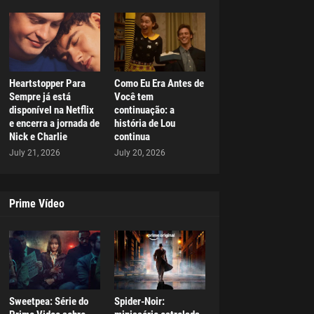
Heartstopper Para
Como Eu Era Antes de
Sempre já está
Você tem
disponível na Netflix
continuação: a
e encerra a jornada de
história de Lou
Nick e Charlie
continua
July 21, 2026
July 20, 2026
Prime Vídeo
Sweetpea: Série do
Spider-Noir: