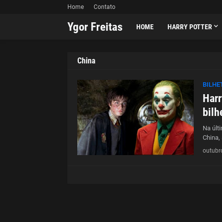
Home
Contato
Ygor Freitas
HOME
HARRY POTTER
China
BILHE
Harr
bilh
Na últ
China,
outubr