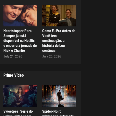
Heartstopper Para
Como Eu Era Antes de
Sempre já está
Você tem
disponível na Netflix
continuação: a
e encerra a jornada de
história de Lou
Nick e Charlie
continua
July 21, 2026
July 20, 2026
Prime Vídeo
Sweetpea: Série do
Spider-Noir: