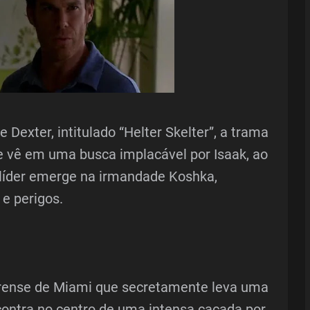
Dexter, intitulado “Helter Skelter”, a trama
se vê em uma busca implacável por Isaak, ao
íder emerge na irmandade Koshka,
e perigos.
forense de Miami que secretamente leva uma
contra no centro de uma intensa caçada por