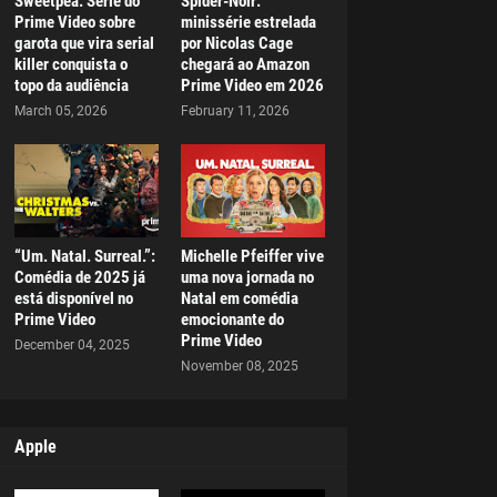
Sweetpea: Série do
Spider-Noir:
Prime Video sobre
minissérie estrelada
garota que vira serial
por Nicolas Cage
killer conquista o
chegará ao Amazon
topo da audiência
Prime Video em 2026
March 05, 2026
February 11, 2026
“Um. Natal. Surreal.”:
Michelle Pfeiffer vive
Comédia de 2025 já
uma nova jornada no
está disponível no
Natal em comédia
Prime Video
emocionante do
Prime Video
December 04, 2025
November 08, 2025
Apple