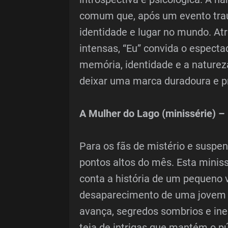
comum que, após um evento trau
identidade e lugar no mundo. At
intensas, “Eu” convida o espect
memória, identidade e a naturez
deixar uma marca duradoura e p
A Mulher do Lago (minissérie) – 
Para os fãs de mistério e suspe
pontos altos do mês. Esta minis
conta a história de um pequeno v
desaparecimento de uma jovem m
avança, segredos sombrios e in
teia de intrigas que mantém o pú