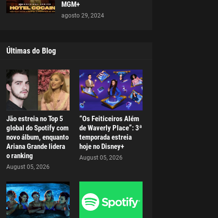
MGM+
agosto 29, 2024
Últimas do Blog
Jão estreia no Top 5
“Os Feiticeiros Além
global do Spotify com
de Waverly Place”: 3ª
novo álbum, enquanto
temporada estreia
Ariana Grande lidera
hoje no Disney+
o ranking
August 05, 2026
August 05, 2026