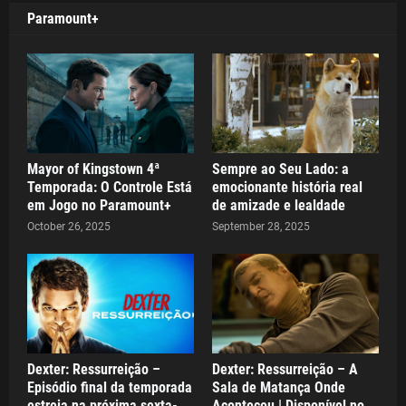
Paramount+
Mayor of Kingstown 4ª
Sempre ao Seu Lado: a
Temporada: O Controle Está
emocionante história real
em Jogo no Paramount+
de amizade e lealdade
October 26, 2025
September 28, 2025
Dexter: Ressurreição –
Dexter: Ressurreição – A
Episódio final da temporada
Sala de Matança Onde
estreia na próxima sexta-
Aconteceu | Disponível no