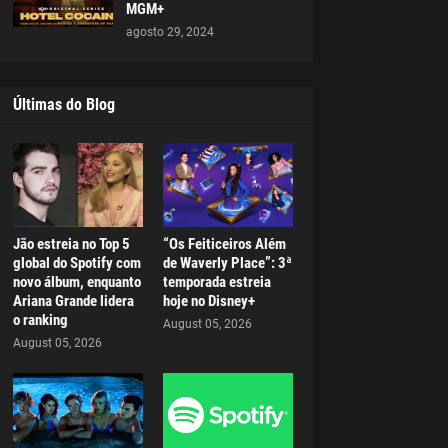
MGM+
agosto 29, 2024
Últimas do Blog
Jão estreia no Top 5
“Os Feiticeiros Além
global do Spotify com
de Waverly Place”: 3ª
novo álbum, enquanto
temporada estreia
Ariana Grande lidera
hoje no Disney+
o ranking
August 05, 2026
August 05, 2026